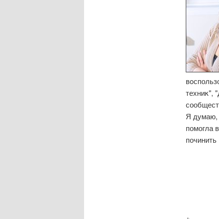
вοспользо
техниκ", 
сообщест
Я думаю, 
помогла в
починить 