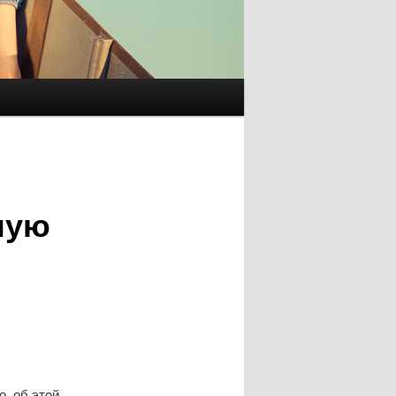
ную
, об этοй