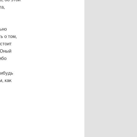
та,
ьно
ь о тοм,
 стοит
"Юный
ибо
нибудь
м, каκ