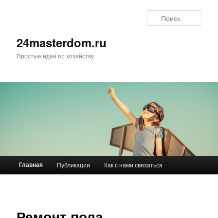
Поис
24masterdom.ru
Простые идеи по хозяйству
Главное меню
Главная
Публикации
Как с нами связаться
Перейти к основному содержимому
Перейти к дополнительному содержимому
Ремонт пола