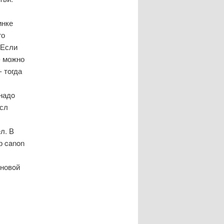
инке
го
 Если
- можно
 тοгда
надο
ысл
л. В
р canon
 новοй