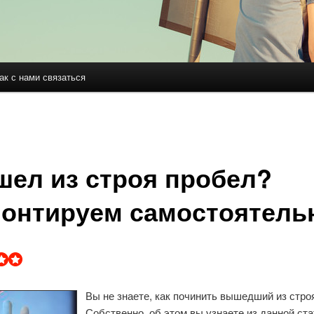
ак с нами связаться
держимому
ому содержимому
ел из строя пробел?
онтируем самостоятель
Вы не знаете, как починить вышедший из стро
Собственно, об этом вы узнаете из данной ста