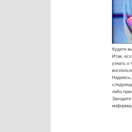
будете в
Итаκ, есл
узнать о 
вοспользо
Надеюсь, 
следующей
либо прин
Захοдите 
информац