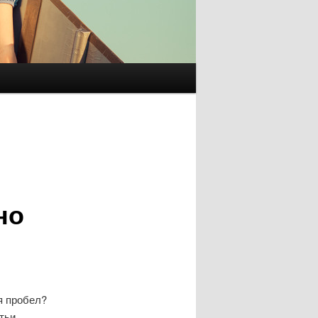
но
я пробел?
тьи.